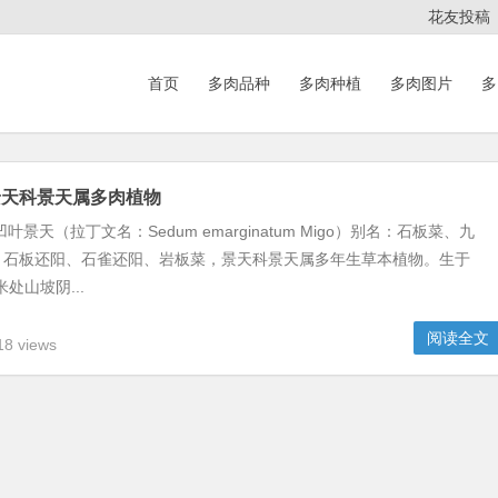
花友投稿
首页
多肉品种
多肉种植
多肉图片
多
ww/wwwroot/52duorou.wang/wp-content/themes/Begin/inc/type-n
景天科景天属多肉植物
ww/wwwroot/52duorou.wang/wp-content/themes/Begin/inc/type-n
叶景天（拉丁文名：Sedum emarginatum Migo）别名：石板菜、九
、石板还阳、石雀还阳、岩板菜，景天科景天属多年生草本植物。生于
米处山坡阴...
阅读全文
8 views