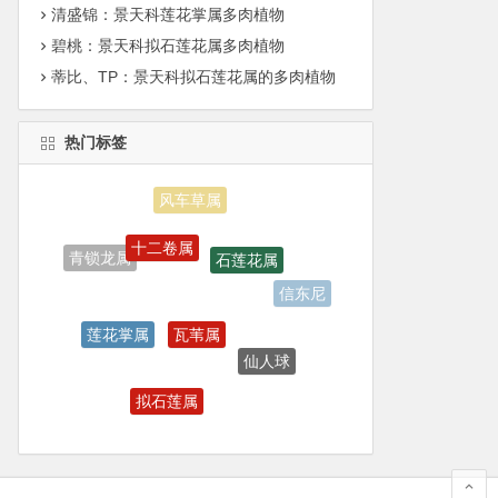
清盛锦：景天科莲花掌属多肉植物
碧桃：景天科拟石莲花属多肉植物
蒂比、TP：景天科拟石莲花属的多肉植物
热门标签
风车草属
十二卷属
石莲花属
青锁龙属
信东尼
瓦苇属
莲花掌属
仙人球
拟石莲属
多肉叶插