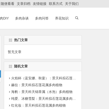
随便看看
文章归档
友情链接
联系方式
关于我们
肉DIY
多肉杂谈
多肉问答
养花知识
avigation.php
on line
198
热门文章
avigation.php
on line
198
暂无文章
随机文章
火焰杯（蓝安娜、秋宴）：景天科拟石莲花属多肉植物
赫拉：景天科拟石莲花属多肉植物
海豹：景天科天锦章属（水泡）多肉植物
纯爱、冰糖雪梨：景天科拟石莲花属多肉植物
红化妆：景天科拟石莲花属多肉植物