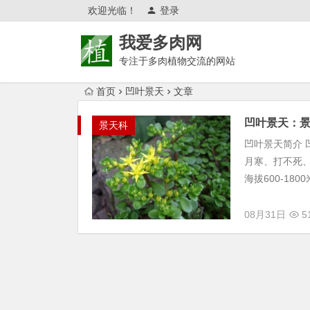
欢迎光临！
登录
我爱多肉网
专注于多肉植物交流的网站
首页
凹叶景天
文章
Warning
: Trying to access array offset on null in
/w
凹叶景天：
景天科
Warning
: Trying to access array offset on null in
/w
凹叶景天简介 凹
月寒、打不死
海拔600-1800
08月31日
51